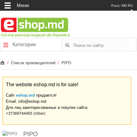
Меню
Язык:
MD
RU
Cel mai punctual magazin din Republică
Категории
/
Список производителей
/
PIPO
The website eshop.md is for sale!
Сайт
eshop.md
продается!
Email: info@eshop.md
Для лиц заинтересованных в покупке сайта:
PIPO