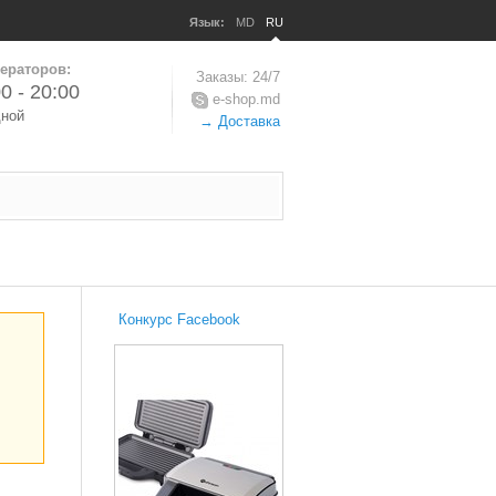
Язык:
MD
RU
ераторов:
Заказы: 24/7
0 - 20:00
e-shop.md
дной
→ Доставка
Конкурс Facebook