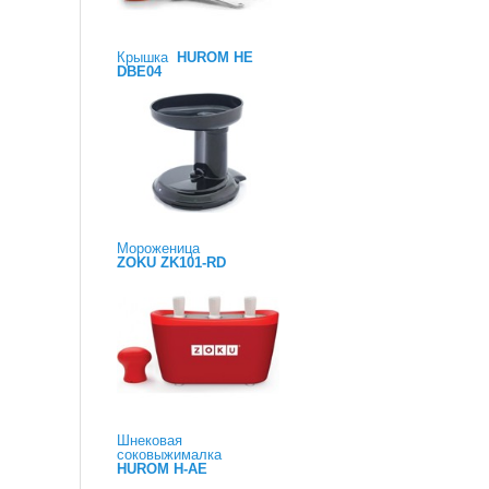
Крышка
HUROM HE
DBE04
Мороженица
ZOKU ZK101-RD
Шнековая
соковыжималка
HUROM H-AE