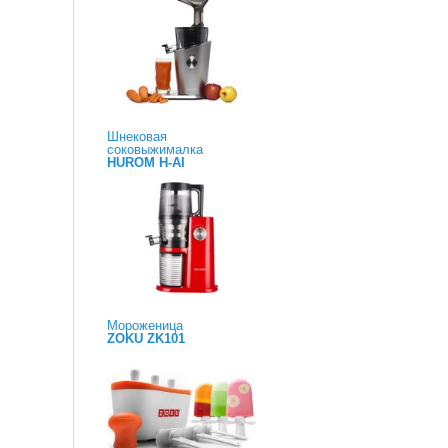
Шнековая
соковыжималка
HUROM H-AI
Мороженица
ZOKU ZK101