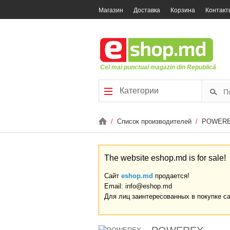
Магазин
Доставка
Корзина
Контакт
Cel mai punctual magazin din Republică
Категории
/
Список производителей
/
POWER
The website eshop.md is for sale!
Сайт
eshop.md
продается!
Email: info@eshop.md
Для лиц заинтересованных в покупке с