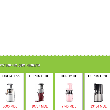
оследние две недели
HUROM H-AA
HUROM H-100
HUROM HP
HUROM H-200
8000 MDL
10737 MDL
7740 MDL
13434 MDL