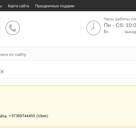
ы
Карта сайта
Праздничные подарки
Часы работы оп
Пн - Сб: 10:0
Вс
: выхо
EX
айта: