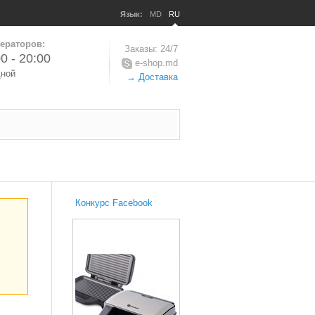
Язык:
MD
RU
ераторов:
Заказы: 24/7
0 - 20:00
e-shop.md
дной
→ Доставка
Конкурс Facebook