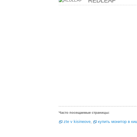
REDLEAF
Часто посещаемые страницы:
zte v kisineove
,
купить монитор в ки