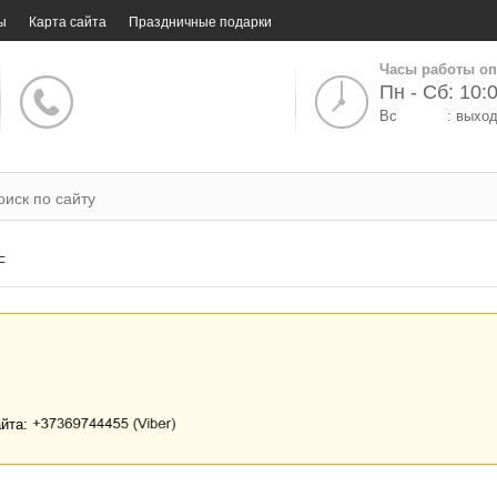
ы
Карта сайта
Праздничные подарки
Часы работы оп
Пн - Сб: 10:0
Вс
: выхо
F
айта: