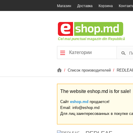
Магазин
Доставка
Корзина
Контакт
Cel mai punctual magazin din Republică
Категории
/
Список производителей
/
REDLEA
The website eshop.md is for sale!
Сайт
eshop.md
продается!
Email: info@eshop.md
Для лиц заинтересованных в покупке с