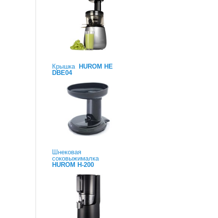
Крышка
HUROM HE
DBE04
Шнековая
соковыжималка
HUROM H-200