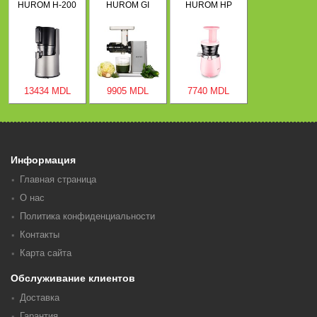
HUROM H-200
HUROM GI
HUROM HP
13434 MDL
9905 MDL
7740 MDL
Информация
Главная страница
О нас
Политика конфиденциальности
Контакты
Карта сайта
Обслуживание клиентов
Доставка
Гарантия