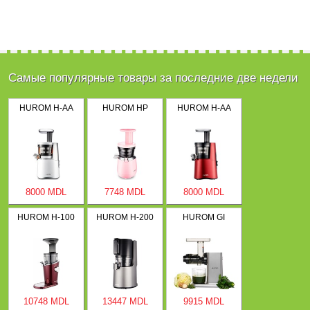
Самые популярные товары за последние две недели
HUROM H-AA
HUROM HP
HUROM H-AA
8000 MDL
7748 MDL
8000 MDL
HUROM H-100
HUROM H-200
HUROM GI
10748 MDL
13447 MDL
9915 MDL