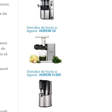
încime.
e dar
Storcător de fructe și
legume
HUROM GI
erent
 din
ie să
permit
Storcător de fructe și
legume
HUROM H-200
anuală