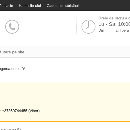
Contacte
Harta site-ului
Cadouri de sărbători
Orele de lucru a o
Lu - Sa: 10:0
Dm
: zi liberă
egerea corectă!
i: