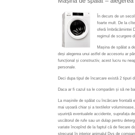
Mașina de spălat – alegerea 
În decurs de un secol,
foarte mult. De la cît
oferă îmbrăcămintei D
regimul de scurgere de
Mașina de spălat a dev
deși alegerea unui astfel de accesoriu ar pă
funcțional și constructiv, acest lucru nu ne
personale.
Deci dupa tipul de încarcare există 2 tipuri 
Daca ar fi cazul sa le comparăm și să ne ba
La mașinile de spălat cu încărcare frontală
mai ușoară chiar și a textilelor voluminoase,
ușurință eventualele accidente, suprafața d
uscătorul de rufe sau un dulap pentru deter
variate începînd de la faptul că de fiecare d
strecurat în interior animalul Dvs de compani