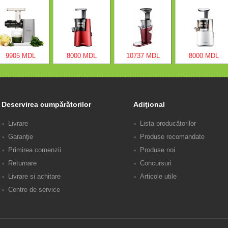
9905 MDL
8000 MDL
10737 MDL
8000 MDL
Deservirea cumpărătorilor
Adiţional
Livrare
Lista producătorilor
Garanţie
Produse recomandate
Primirea comenzii
Produse noi
Returnare
Concursuri
Livrare si achitare
Articole utile
Centre de service