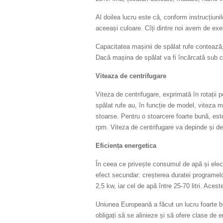
Al doilea lucru este că, conform instrucțiuni
aceeași culoare. Cîți dintre noi avem de e
Capacitatea mașinii de spălat rufe contează, 
Dacă mașina de spălat va fi încărcată sub cap
Viteaza de centrifugare
Viteza de centrifugare, exprimată în rotații 
spălat rufe au, în funcție de model, viteza m
stoarse. Pentru o stoarcere foarte bună, est
rpm. Viteza de centrifugare va depinde și de
Eficiența energetica
În ceea ce privește consumul de apă și electr
efect secundar: creșterea duratei programelo
2,5 kw, iar cel de apă între 25-70 litri. Aces
Uniunea Europeană a făcut un lucru foarte bun
obligați să se alinieze și să ofere clase de