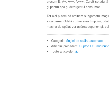
precum B, A+, A++, A+++. Cu cît se adună mai
și pentru apa și detergentul consumat.
Tot aici putem să amintim și zgomotul mașin
stoarcerea. Odată cu trecerea timpului, odată
mașina de spălat vor apărea depuneri și, cel
Categorii:
Maşini de spălat automate
Articolul precedent:
Cuptorul cu microun
Toate articolele:
aici