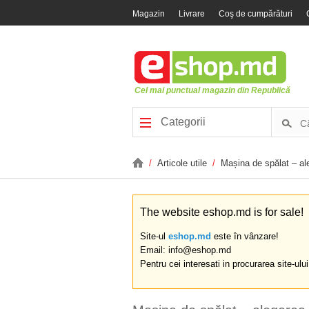
Magazin
Livrare
Coş de cumpărături
Cel mai punctual magazin din Republică
Categorii
/
Articole utile
/
Mașina de spălat – al
The website eshop.md is for sale!
Site-ul
eshop.md
este în vânzare!
Email: info@eshop.md
Pentru cei interesati in procurarea site-ulu