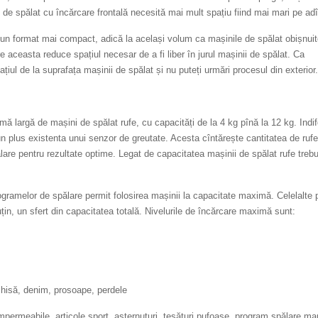
ile de spălat cu încărcare frontală necesită mai mult spațiu fiind mai mari pe ad
 un format mai compact, adică la același volum ca mașinile de spălat obișnuit
 aceasta reduce spațiul necesar de a fi liber în jurul mașinii de spălat. Ca
ațiul de la suprafața mașinii de spălat și nu puteți urmări procesul din exterior.
 largă de mașini de spălat rufe, cu capacități de la 4 kg pînă la 12 kg. Indif
un plus existenta unui senzor de greutate. Acesta cîntărește cantitatea de rufe
re pentru rezultate optime. Legat de capacitatea mașinii de spălat rufe trebu
ogramelor de spălare permit folosirea mașinii la capacitate maximă. Celelalte 
țin, un sfert din capacitatea totală. Nivelurile de încărcare maximă sunt:
chisă, denim, prosoape, perdele
impermeabile, articole sport, așternuturi, țesături pufoase, program spălare m