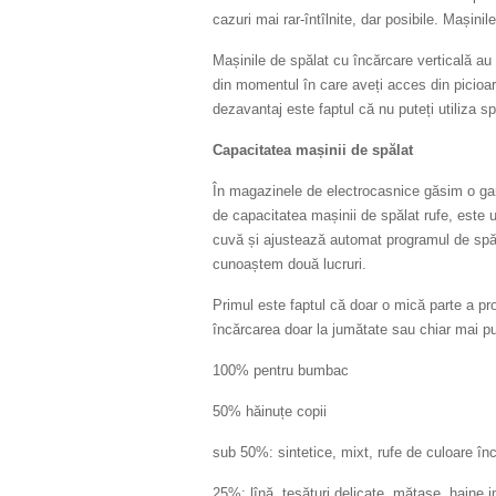
cazuri mai rar-întîlnite, dar posibile. Mașin
Mașinile de spălat cu încărcare verticală au
din momentul în care aveți acces din picioare
dezavantaj este faptul că nu puteți utiliza sp
Capacitatea mașinii de spălat
În magazinele de electrocasnice găsim o gamă
de capacitatea mașinii de spălat rufe, este 
cuvă și ajustează automat programul de spăla
cunoaștem două lucruri.
Primul este faptul că doar o mică parte a pr
încărcarea doar la jumătate sau chiar mai pu
100% pentru bumbac
50% hăinuțe copii
sub 50%: sintetice, mixt, rufe de culoare în
25%: lînă, țesături delicate, mătase, haine 