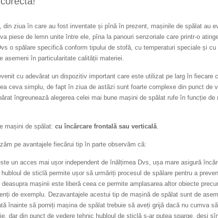
corectă!
 din ziua în care au fost inventate și pînă în prezent, mașinile de spălat au e
eva piese de lemn unite între ele, pîna la panouri senzoriale care printr-o ating
vs o spălare specifică conform tipului de stofă, cu temperaturi speciale și cu
 asemeni în particularitate calității materiei.
enit cu adevărat un dispozitiv important care este utilizat pe larg în fiecare 
rea ceva simplu, de fapt în ziua de astăzi sunt foarte complexe din punct de 
apărat îngreunează alegerea celei mai bune mașini de spălat rufe în funcție de 
de mașini de spălat:
cu încărcare frontală sau verticală
.
zăm pe avantajele fiecărui tip în parte observăm că:
 este un acces mai ușor independent de înălțimea Dvs, ușa mare asigură încă
 hubloul de sticlă permite ușor să urmăriți procesul de spălare pentru a preven
e deasupra mașinii este liberă ceea ce permite amplasarea altor obiecte prec
genți de exemplu. Dezavantajele acestui tip de mașină de spălat sunt de ase
ată înainte să porniți mașina de spălat trebuie să aveți grijă dacă nu cumva să
e, dar din punct de vedere tehnic hubloul de sticlă s-ar putea sparge, deși sî