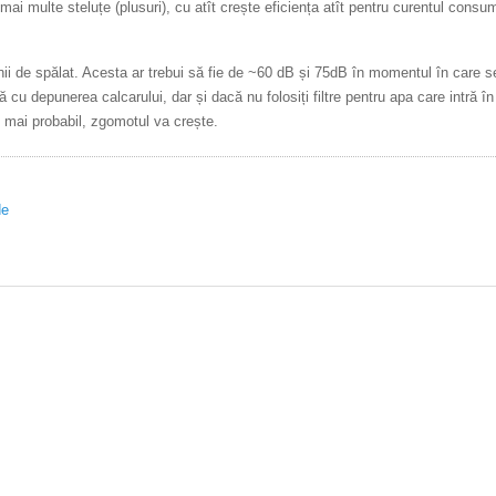
 multe steluțe (plusuri), cu atît crește eficiența atît pentru curentul consum
ii de spălat. Acesta ar trebui să fie de ~60 dB și 75dB în momentul în care s
 cu depunerea calcarului, dar și dacă nu folosiți filtre pentru apa care intră în
 mai probabil, zgomotul va crește.
de