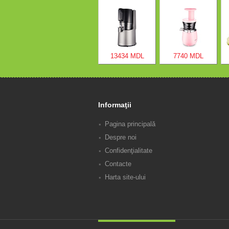
13434 MDL
7740 MDL
Informaţii
Pagina principală
Despre noi
Confidenţialitate
Contacte
Harta site-ului