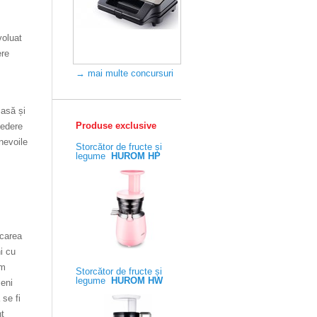
voluat
ere
→ mai multe concursuri
casă și
Produse exclusive
vedere
nevoile
Storcător de fructe și
legume
HUROM HP
rcarea
i cu
um
Storcător de fructe și
legume
HUROM HW
meni
 se fi
nt