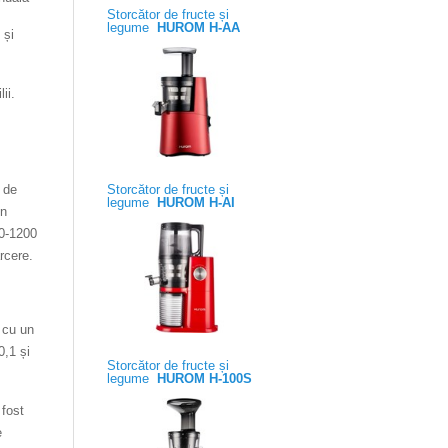
Storcător de fructe și
legume
HUROM H-AA
 și
ii.
 de
Storcător de fructe și
legume
HUROM H-AI
in
00-1200
rcere.
, cu un
0,1 și
Storcător de fructe și
legume
HUROM H-100S
 fost
e