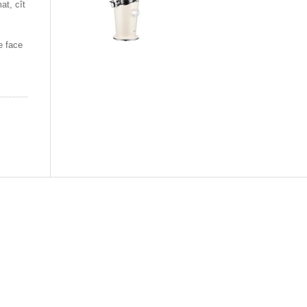
at, cît
e face