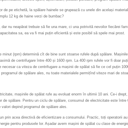
lor de pe etichetă, la spălare hainele se grupează cu unele din același material
xemplu 12 kg de haine verzi de bumbac?
dar nu neapărat trebuie să fie una mare, ci una potrivită nevoilor fiecărei famil
acitatea sa, ea va fi mai puțin eficientă și este posibil să spele mai prost.
pe minut (rpm) determină cît de bine sunt stoarse rufele după spălare. Mașinile
aximă de centrifugare între 400 și 1600 rpm. La 400 rpm rufele vor fi doar puț
e necesar ca viteza de centrifugare a mașinii de spălat să fie ce cel puțin 10
 programul de spălare ales, nu toate materialele permițînd viteze mari de stoa
icitate, mașinile de spălat rufe au evoluat enorm în ultimii 10 ani. Ce-i drept
r de spălare. Pentru un ciclu de spălare, consumul de electricitate este între 
te valori depind programul de spălare ales.
 prin acea directivă de eficientizare a consumului. Practic, toți operatorii au
 energie pentru produsele lor. Așadar avem mașini de spălat cu clase de energi