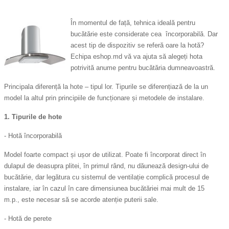
În momentul de față, tehnica ideală pentru
bucătărie este considerate cea încorporabilă. Dar
acest tip de dispozitiv se referă oare la hotă?
Echipa eshop.md vă va ajuta să alegeți hota
potrivită anume pentru bucătăria dumneavoastră.
Principala diferență la hote – tipul lor. Tipurile se diferențiază de la un
model la altul prin principiile de funcționare și metodele de instalare.
1. Tipurile de hote
- Hotă încorporabilă
Model foarte compact și ușor de utilizat. Poate fi încorporat direct în
dulapul de deasupra plitei, în primul rând, nu dăunează design-ului de
bucătărie, dar legătura cu sistemul de ventilație complică procesul de
instalare, iar în cazul în care dimensiunea bucătăriei mai mult de 15
m.p., este necesar să se acorde atenție puterii sale.
- Hotă de perete