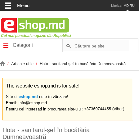
Meniu
Limba:
MD
RU
Cel mai punctual magazin din Republică
Categorii
/
Articole utile
/
Hota - sanitarul-șef în bucătăria Dumneavoastră
The website eshop.md is for sale!
Site-ul
eshop.md
este în vânzare!
Email: info@eshop.md
Pentru cei interesati in procurarea site-ului:
Hota - sanitarul-șef în bucătăria
Dumneavoastră