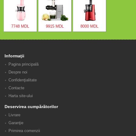
7748 MDL
9915 MDL
8000 MDL
Informaţii
Pagina principală
Despre noi
Confidenţialitate
Contacte
Harta site-ului
Deservirea cumpărătorilor
Livrare
Garanţie
Primirea comenzii