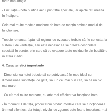
toate impuritățile.
- Circulația - hota purifică aerul prin filtre speciale, iar apiole returnează
în încăpere.
Cele mai multe modele moderne de hote de mențin ambele moduri de
funcționare.
Trebuie remarcat faptul că regimul de evacuare trebuie să fie conectat la
sistemul de ventilație, sau este necesar să se creeze deschidere
specială în perete, prin care să se evapore toate reziduurile din bucătărie
în afara clădirii.
4. Caracteristici importante
- Dimensiunea hotei trebuie să se potrivească în mod ideal cu
dimensiunea suprafeței de gătit, sau în cel mai bun caz, să fie un pic
mai mare.
- Cu cît mai multe motoare, cu atât mai efficient va funcționa hota.
- În momentul de față, producătorii produc modele care se funcționează
ăn mod silențios, dar totuși, nivelul de zgomot este foarte important, mai