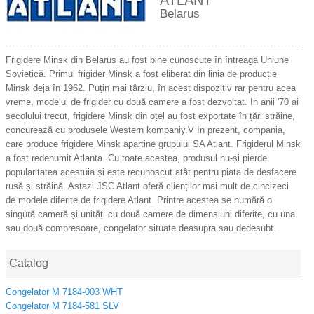
ATLANT
Belarus
Frigidere Minsk din Belarus au fost bine cunoscute în întreaga Uniune
Sovietică. Primul frigider Minsk a fost eliberat din linia de producție
Minsk deja în 1962. Puțin mai târziu, în acest dispozitiv rar pentru acea
vreme, modelul de frigider cu două camere a fost dezvoltat. In anii '70 ai
secolului trecut, frigidere Minsk din oțel au fost exportate în țări străine,
concurează cu produsele Western kompaniy.V In prezent, compania,
care produce frigidere Minsk apartine grupului SA Atlant. Frigiderul Minsk
a fost redenumit Atlanta. Cu toate acestea, produsul nu-și pierde
popularitatea acestuia și este recunoscut atât pentru piata de desfacere
rusă și străină. Astazi JSC Atlant oferă clienților mai mult de cincizeci
de modele diferite de frigidere Atlant. Printre acestea se numără o
singură cameră și unități cu două camere de dimensiuni diferite, cu una
sau două compresoare, congelator situate deasupra sau dedesubt.
Catalog
Congelator M 7184-003 WHT
Congelator M 7184-581 SLV