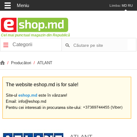
Meniu
Limba:
MD
RU
Cel mai punctual magazin din Republică
Categorii
/
Producători
/
ATLANT
The website eshop.md is for sale!
Site-ul
eshop.md
este în vânzare!
Email: info@eshop.md
Pentru cei interesati in procurarea site-ului: