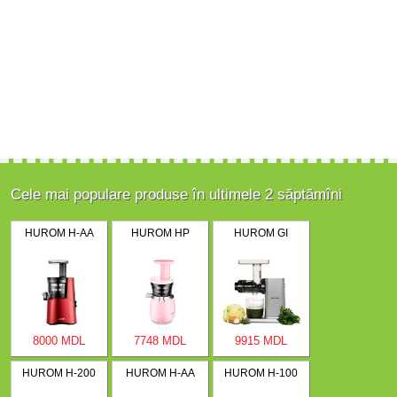
Cele mai populare produse în ultimele 2 săptămîni
HUROM H-AA
HUROM HP
HUROM GI
8000 MDL
7748 MDL
9915 MDL
HUROM H-200
HUROM H-AA
HUROM H-100