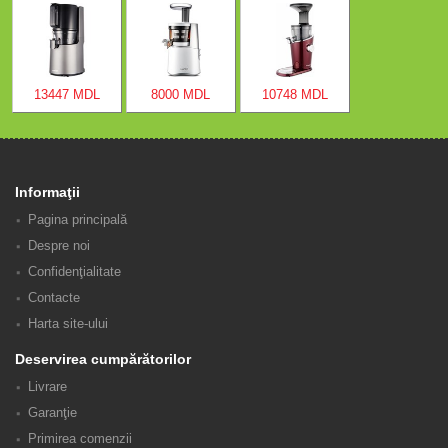
13447 MDL
8000 MDL
10748 MDL
Informaţii
Pagina principală
Despre noi
Confidenţialitate
Contacte
Harta site-ului
Deservirea cumpărătorilor
Livrare
Garanţie
Primirea comenzii