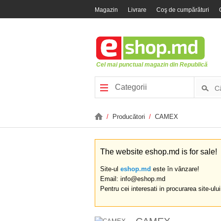
Magazin
Livrare
Coş de cumpărături
Cel mai punctual magazin din Republică
Categorii
/
Producători
/
CAMEX
The website eshop.md is for sale!
Site-ul
eshop.md
este în vânzare!
Email: info@eshop.md
Pentru cei interesati in procurarea site-ulu