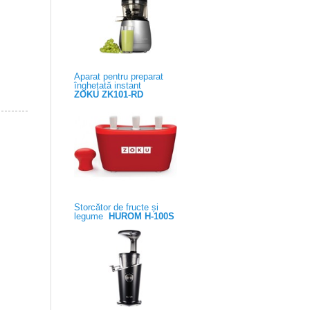
Aparat pentru preparat
înghețată instant
ZOKU ZK101-RD
Storcător de fructe și
legume
HUROM H-100S