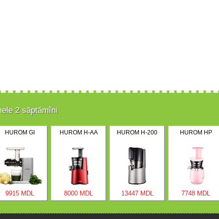
mele 2 săptămîni
HUROM GI
HUROM H-AA
HUROM H-200
HUROM HP
9915 MDL
8000 MDL
13447 MDL
7748 MDL