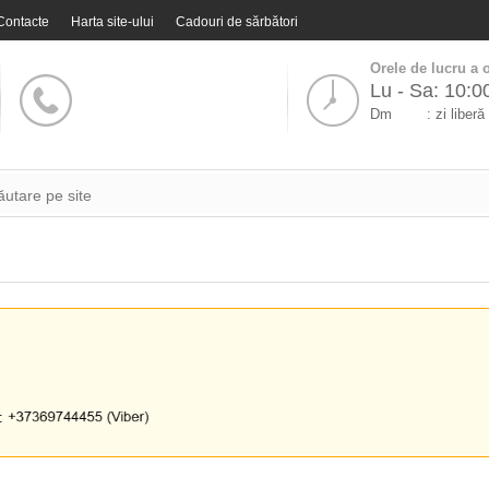
Contacte
Harta site-ului
Cadouri de sărbători
Orele de lucru a o
Lu - Sa: 10:0
Dm
: zi liberă
i: