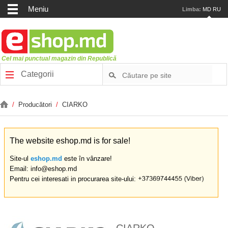
Meniu
Limba:
MD
RU
Cel mai punctual magazin din Republică
Categorii
/
Producători
/
CIARKO
The website eshop.md is for sale!
Site-ul
eshop.md
este în vânzare!
Email: info@eshop.md
Pentru cei interesati in procurarea site-ului: