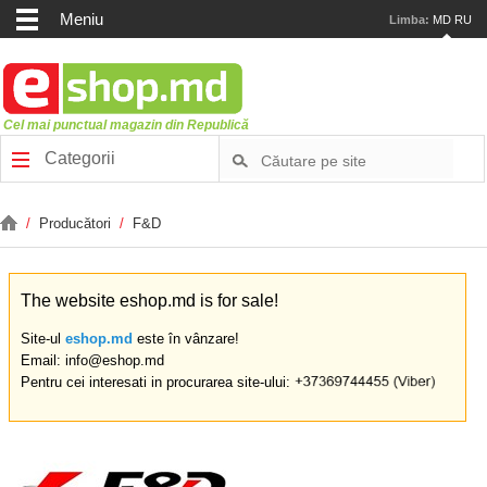
Meniu
Limba:
MD
RU
Cel mai punctual magazin din Republică
Categorii
/
Producători
/
F&D
The website eshop.md is for sale!
Site-ul
eshop.md
este în vânzare!
Email: info@eshop.md
Pentru cei interesati in procurarea site-ului: