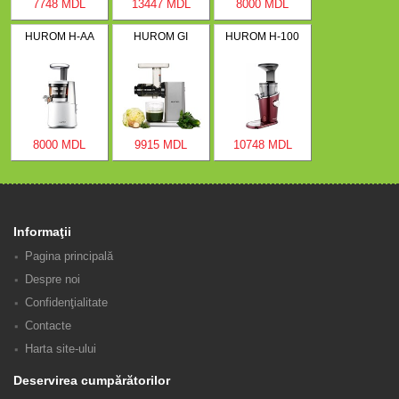
7748 MDL
13447 MDL
8000 MDL
HUROM H-AA
HUROM GI
HUROM H-100
8000 MDL
9915 MDL
10748 MDL
Informaţii
Pagina principală
Despre noi
Confidenţialitate
Contacte
Harta site-ului
Deservirea cumpărătorilor