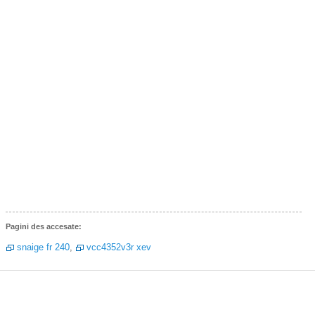
Pagini des accesate:
snaige fr 240
,
vcc4352v3r xev