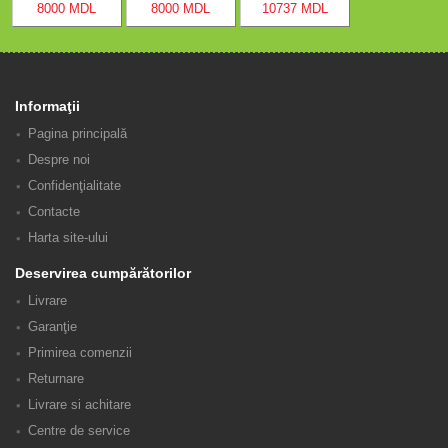
8000 MDL
8000 MDL
10737 MDL
Informaţii
Pagina principală
Despre noi
Confidenţialitate
Contacte
Harta site-ului
Deservirea cumpărătorilor
Livrare
Garanţie
Primirea comenzii
Returnare
Livrare si achitare
Centre de service