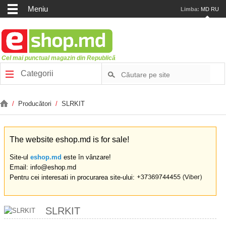
Meniu
Limba:
MD
RU
Cel mai punctual magazin din Republică
Categorii
/
Producători
/
SLRKIT
The website eshop.md is for sale!
Site-ul
eshop.md
este în vânzare!
Email: info@eshop.md
Pentru cei interesati in procurarea site-ului:
SLRKIT