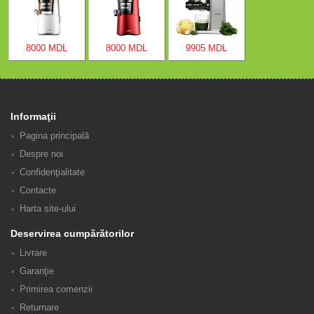
8000 MDL
8000 MDL
9905 MDL
Informaţii
Pagina principală
Despre noi
Confidenţialitate
Contacte
Harta site-ului
Deservirea cumpărătorilor
Livrare
Garanţie
Primirea comenzii
Returnare