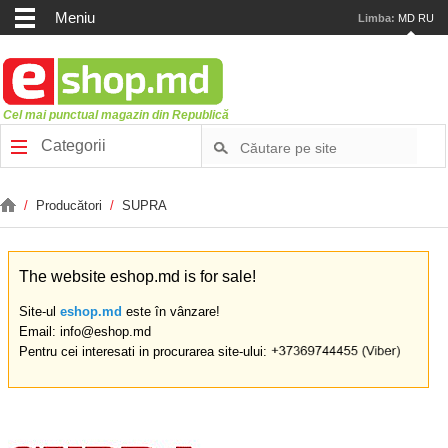
Meniu
Limba:
MD
RU
Cel mai punctual magazin din Republică
Categorii
/
Producători
/
SUPRA
The website eshop.md is for sale!
Site-ul
eshop.md
este în vânzare!
Email: info@eshop.md
Pentru cei interesati in procurarea site-ului: