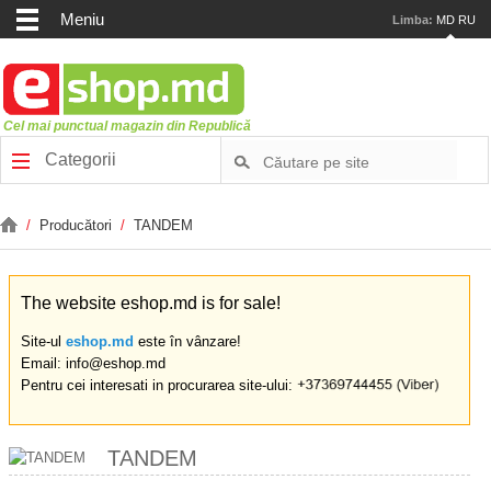
Meniu
Limba:
MD
RU
Cel mai punctual magazin din Republică
Categorii
/
Producători
/
TANDEM
The website eshop.md is for sale!
Site-ul
eshop.md
este în vânzare!
Email: info@eshop.md
Pentru cei interesati in procurarea site-ului:
TANDEM