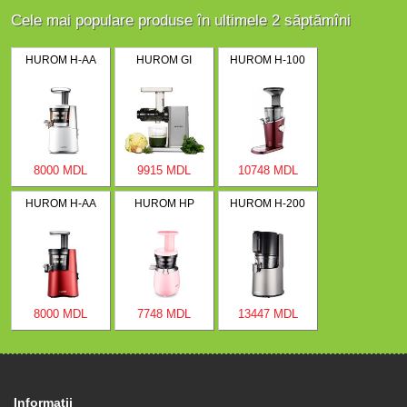
Cele mai populare produse în ultimele 2 săptămîni
HUROM H-AA
HUROM GI
HUROM H-100
8000 MDL
9915 MDL
10748 MDL
HUROM H-AA
HUROM HP
HUROM H-200
8000 MDL
7748 MDL
13447 MDL
Informaţii