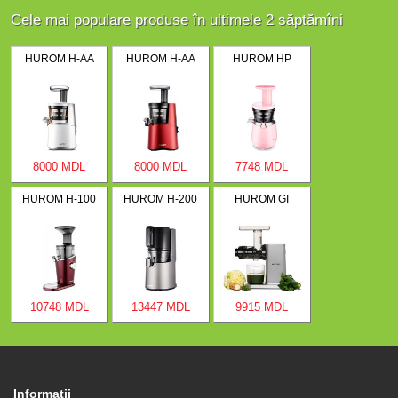
Cele mai populare produse în ultimele 2 săptămîni
HUROM H-AA
HUROM H-AA
HUROM HP
8000 MDL
8000 MDL
7748 MDL
HUROM H-100
HUROM H-200
HUROM GI
10748 MDL
13447 MDL
9915 MDL
Informaţii