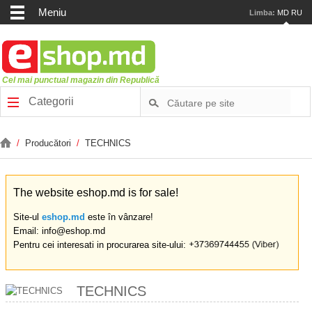
Meniu
Limba:
MD
RU
Cel mai punctual magazin din Republică
Categorii
/
Producători
/
TECHNICS
The website eshop.md is for sale!
Site-ul
eshop.md
este în vânzare!
Email: info@eshop.md
Pentru cei interesati in procurarea site-ului:
TECHNICS