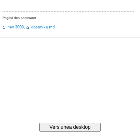
Pagini des accesate:
mw 3009
,
dostavka md