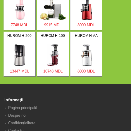
7748 MDL
9915 MDL
8000 MDL
HUROM H-200
HUROM H-100
HUROM H-AA
13447 MDL
10748 MDL
8000 MDL
Informaţii
Pagina principală
Despre noi
Confidenţialitate
Contacte