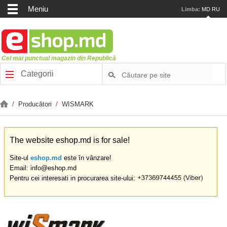
Meniu
Limba:
MD
RU
Cel mai punctual magazin din Republică
Categorii
/
Producători
/
WISMARK
The website eshop.md is for sale!
Site-ul
eshop.md
este în vânzare!
Email: info@eshop.md
Pentru cei interesati in procurarea site-ului: