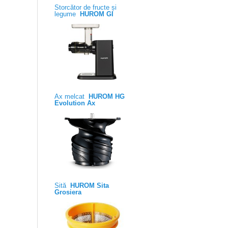
Storcător de fructe și
legume
HUROM GI
Ax melcat
HUROM HG
Evolution Ax
Sită
HUROM Sita
Grosiera