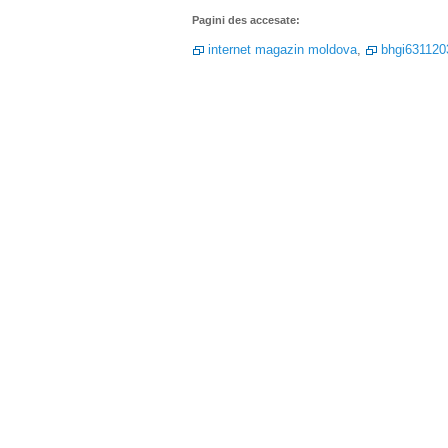
Pagini des accesate:
internet magazin moldova
,
bhgi63112