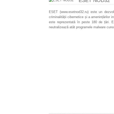
ESET NOD32
ESET (www.esetnod32.ru) este un dezvoltat
criminalității cibernetice și a amenințărilor
este reprezentată în peste 180 de țări. E
neutralizează atât programele malware cunos