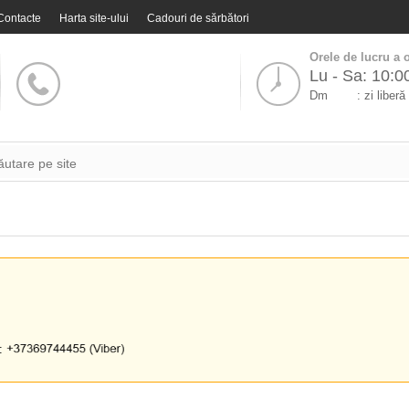
Contacte
Harta site-ului
Cadouri de sărbători
Orele de lucru a o
Lu - Sa: 10:0
Dm
: zi liberă
i: