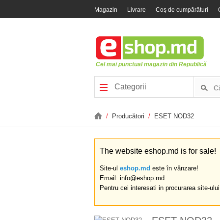
Magazin
Livrare
Coş de cumpărături
Cel mai punctual magazin din Republică
Categorii
/
Producători
/
ESET NOD32
The website eshop.md is for sale!
Site-ul
eshop.md
este în vânzare!
Email: info@eshop.md
Pentru cei interesati in procurarea site-ulu