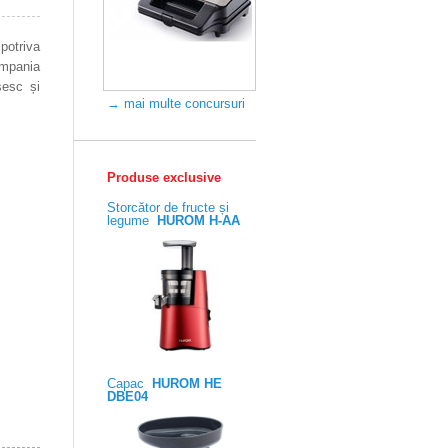
potriva
Compania
sesc și
→ mai multe concursuri
Produse exclusive
Storcător de fructe și
legume
HUROM H-AA
Capac
HUROM HE
DBE04