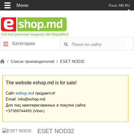
Меню
Язык:
MD
RU
Cel mai punctual magazin din Republică
Категории
/
Список производителей
/
ESET NOD32
The website eshop.md is for sale!
Сайт
eshop.md
продается!
Email: info@eshop.md
Для лиц заинтересованных в покупке сайта:
ESET NOD32