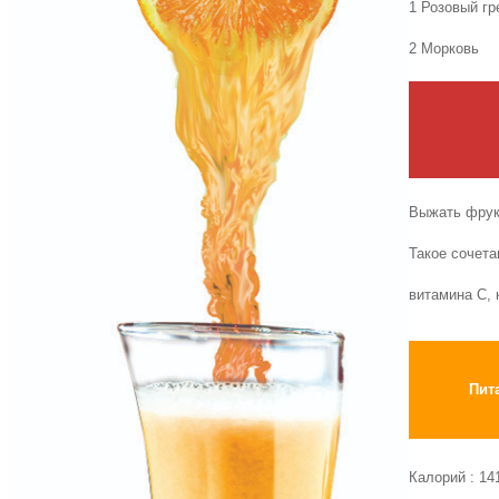
1
Розовый гр
2
Морковь
Выжать фру
Такое сочета
витамина С
,
Пит
Калорий
: 14