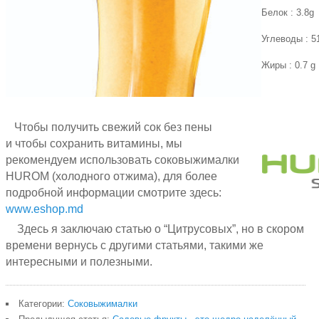
Белок
: 3.8g
Углеводы
: 5
Жиры
: 0.7 g
Чтобы получить
свежий сок
без пены
и
чтобы сохранить
витамины,
мы
рекомендуем использовать
соковыжималки
HUROM (
холодного отжима
),
для более
подробной информации
смотрите здесь
:
www.eshop.md
Здесь я
заключаю статью
о
“Цитрусовых”,
но
в скором
времени
вернусь
с другими статьями,
такими же
интересными и полезными
.
Категории:
Соковыжималки