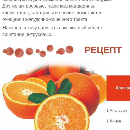
Другие цитросовые, такие как: мандарины,
клементины, тангерины и прочие, помогают в
очищении желудочно-кишечного тракта.
Н
аконец, я хочу написать вам вкусный рецепт,
сочетание цитрусовых.
РЕЦЕПТ
Для пр
1
Апельсин
1
Лимон