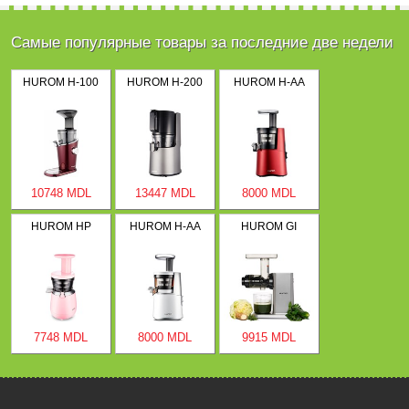
Самые популярные товары за последние две недели
HUROM H-100
HUROM H-200
HUROM H-AA
10748 MDL
13447 MDL
8000 MDL
HUROM HP
HUROM H-AA
HUROM GI
7748 MDL
8000 MDL
9915 MDL