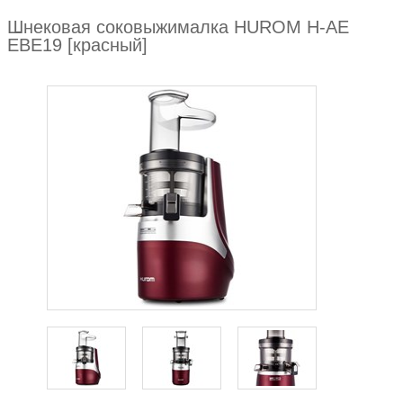
Шнековая соковыжималка HUROM H-AE
EBE19 [красный]
zoom