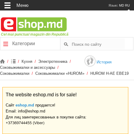
Меню
Язык:
MD
RU
Cel mai punctual magazin din Republică
Категории
/
/
Кухня
/
Электротехника
/
История
Соковыжималки и аксессуары
/
Соковыжималки
/
Соковыжималки «HUROM»
/
HUROM H-AE EBE19
The website eshop.md is for sale!
Сайт
eshop.md
продается!
Email: info@eshop.md
Для лиц заинтересованных в покупке сайта: