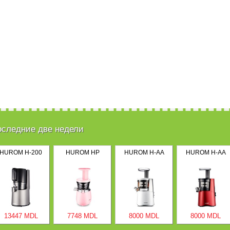
оследние две недели
HUROM H-200
HUROM HP
HUROM H-AA
HUROM H-AA
13447 MDL
7748 MDL
8000 MDL
8000 MDL