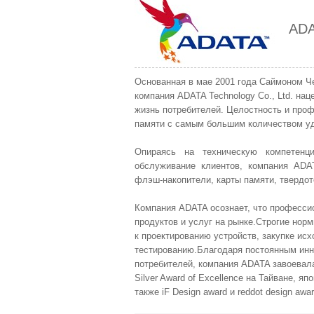
AD
Основанная в мае 2001 года Саймоном Ч
компания ADATA Technology Co., Ltd. н
жизнь потребителей. Целостность и про
памяти с самым большим количеством уд
Опираясь на техническую компетенци
обслуживание клиентов, компания AD
флэш-накопители, карты памяти, твердот
Компания ADATA осознает, что профессио
продуктов и услуг на рынке.Строгие но
к проектированию устройств, закупке ис
тестированию.Благодаря постоянным ин
потребителей, компания ADATA завоевал
Silver Award of Excellence на Тайване, 
также iF Design award и reddot design awa