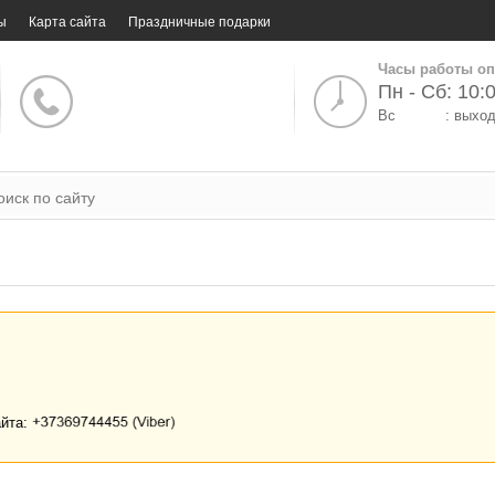
ы
Карта сайта
Праздничные подарки
Часы работы оп
Пн - Сб: 10:0
Вс
: выхо
айта: