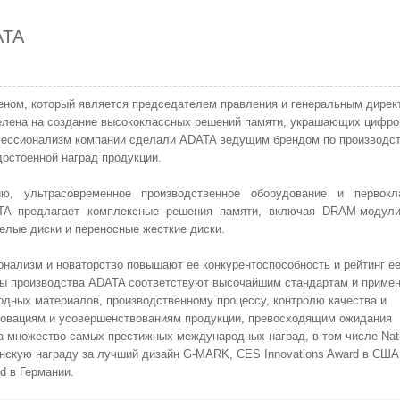
ATA
еном, который является председателем правления и генеральным дирек
ацелена на создание высококлассных решений памяти, украшающих цифр
фессионализм компании сделали ADATA ведущим брендом по производс
остоенной наград продукции.
ю, ультрасовременное производственное оборудование и первокл
ATA предлагает комплексные решения памяти, включая DRAM-модул
елые диски и переносные жесткие диски.
нализм и новаторство повышают ее конкурентоспособность и рейтинг е
рмы производства ADATA соответствуют высочайшим стандартам и приме
ходных материалов, производственному процессу, контролю качества и
новациям и усовершенствованиям продукции, превосходящим ожидания
а множество самых престижных международных наград, в том числе Nati
японскую награду за лучший дизайн G-MARK, CES Innovations Award в США
rd в Германии
.