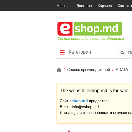
Магазин
Доставка
Корзина
Контакт
Cel mai punctual magazin din Republică
Категории
/
Список производителей
/
ADATA
The website eshop.md is for sale!
Сайт
eshop.md
продается!
Email: info@eshop.md
Для лиц заинтересованных в покупке с