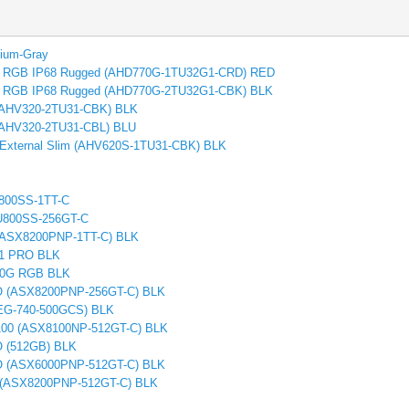
nium-Gray
0G RGB IP68 Rugged (AHD770G-1TU32G1-CRD) RED
0G RGB IP68 Rugged (AHD770G-2TU32G1-CBK) BLK
 (AHV320-2TU31-CBK) BLK
 (AHV320-2TU31-CBL) BLU
External Slim (AHV620S-1TU31-CBK) BLK
U800SS-1TT-C
SU800SS-256GT-C
(ASX8200PNP-1TT-C) BLK
1 PRO BLK
40G RGB BLK
 (ASX8200PNP-256GT-C) BLK
EG-740-500GCS) BLK
00 (ASX8100NP-512GT-C) BLK
 (512GB) BLK
 (ASX6000PNP-512GT-C) BLK
 (ASX8200PNP-512GT-C) BLK