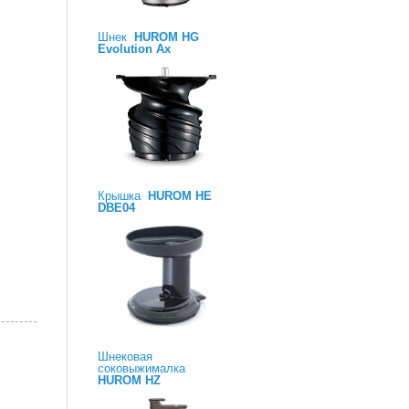
Шнек
HUROM HG
Evolution Ax
Крышка
HUROM HE
DBE04
Шнековая
соковыжималка
HUROM HZ