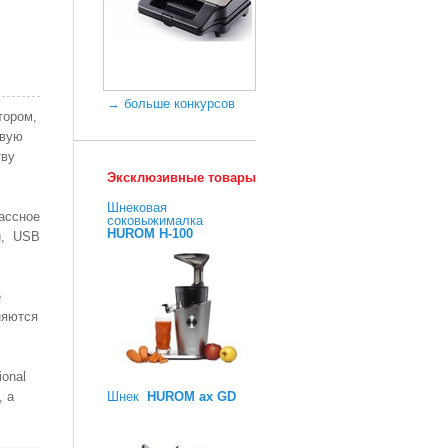
→ больше конкурсов
тором,
овую
тву
Эксклюзивные товары
Шнековая
ассное
соковыжималка
HUROM H-100
и, USB
е
няются
onal
Шнек
HUROM ax GD
, а