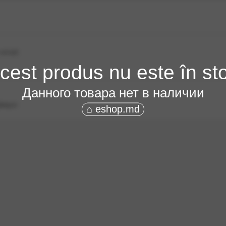
email.
cest produs nu este în st
Данного товара нет в наличии
Шины»
⌂ eshop.md