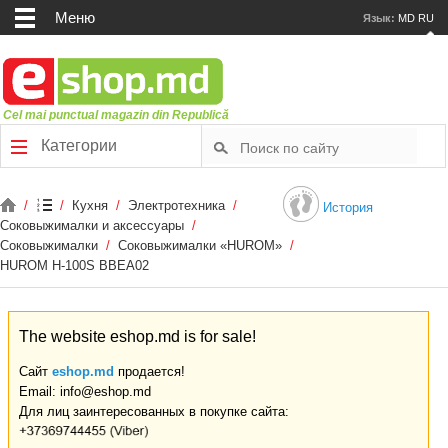
Меню
Язык:
MD
RU
Cel mai punctual magazin din Republică
Категории
/
/
Кухня
/
Электротехника
/
История
Соковыжималки и аксессуары
/
Соковыжималки
/
Соковыжималки «HUROM»
/
HUROM H-100S BBEA02
The website eshop.md is for sale!
Сайт
eshop.md
продается!
Email: info@eshop.md
Для лиц заинтересованных в покупке сайта: