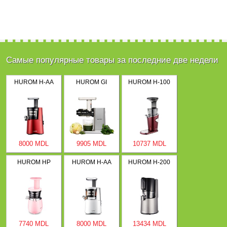
Самые популярные товары за последние две недели
HUROM H-AA
HUROM GI
HUROM H-100
8000 MDL
9905 MDL
10737 MDL
HUROM HP
HUROM H-AA
HUROM H-200
7740 MDL
8000 MDL
13434 MDL