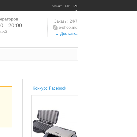
Язык:
MD
RU
ераторов:
Заказы: 24/7
0 - 20:00
e-shop.md
дной
→ Доставка
Конкурс Facebook