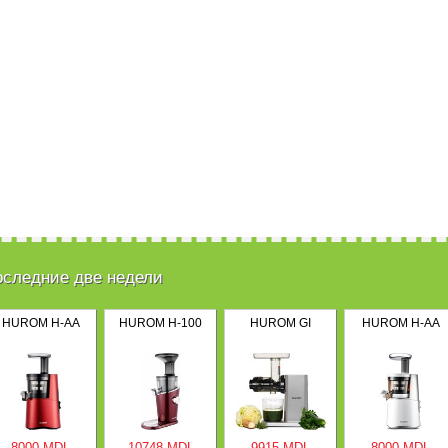
оследние две недели
HUROM H-AA
HUROM H-100
HUROM GI
HUROM H-AA
8000 MDL
10748 MDL
9915 MDL
8000 MDL