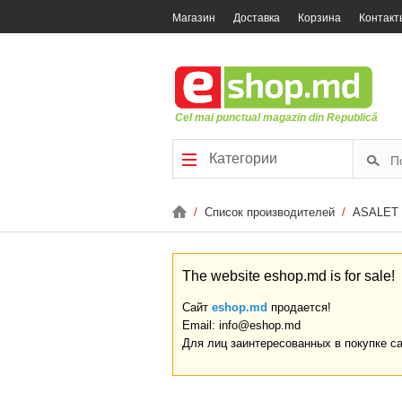
Магазин
Доставка
Корзина
Контакт
Cel mai punctual magazin din Republică
Категории
/
Список производителей
/
ASALET
The website eshop.md is for sale!
Сайт
eshop.md
продается!
Email: info@eshop.md
Для лиц заинтересованных в покупке с