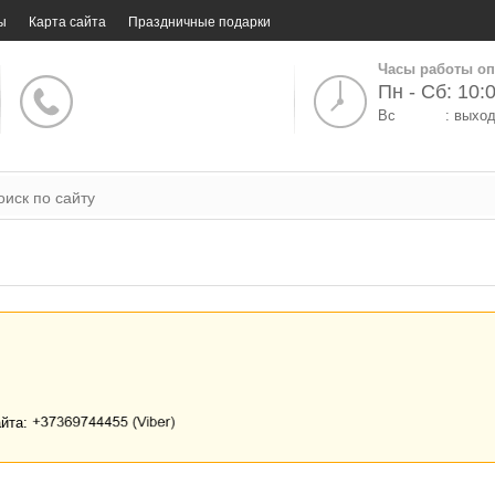
ы
Карта сайта
Праздничные подарки
Часы работы оп
Пн - Сб: 10:0
Вс
: выхо
айта: