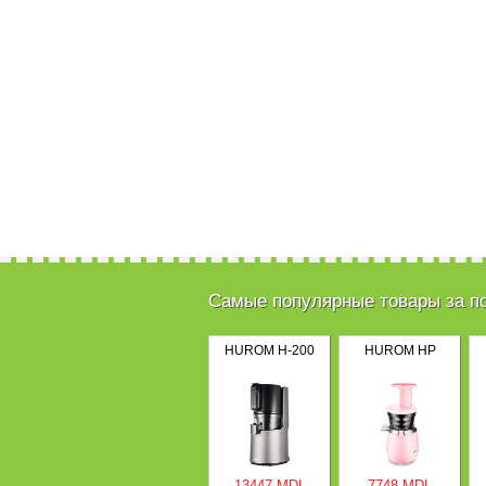
Самые популярные товары за п
HUROM H-200
HUROM HP
13447 MDL
7748 MDL