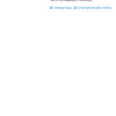
Часто посещаемые страницы:
генераторы
,
электрические плиты