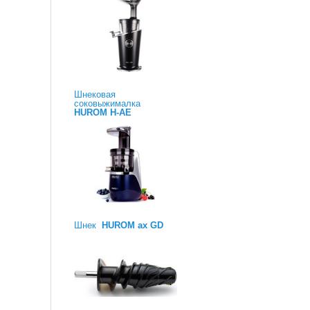
Шнековая
соковыжималка
HUROM H-AE
Шнек
HUROM ax GD