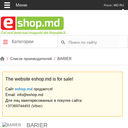
Меню
Язык:
MD
RU
Cel mai punctual magazin din Republică
Категории
/
Список производителей
/
BARIER
The website eshop.md is for sale!
Сайт
eshop.md
продается!
Email: info@eshop.md
Для лиц заинтересованных в покупке сайта:
BARIER