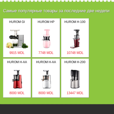
Самые популярные товары за последние две недели
HUROM GI
HUROM HP
HUROM H-100
9915 MDL
7748 MDL
10748 MDL
HUROM H-AA
HUROM H-AA
HUROM H-200
8000 MDL
8000 MDL
13447 MDL