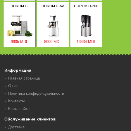
HUROM GI
HUROM H-AA
HUROM H-200
9905 MDL
8000 MDL
13434 MDL
Информация
Главная страница
О нас
Политика конфиденциальности
Контакты
Карта сайта
Обслуживание клиентов
Доставка