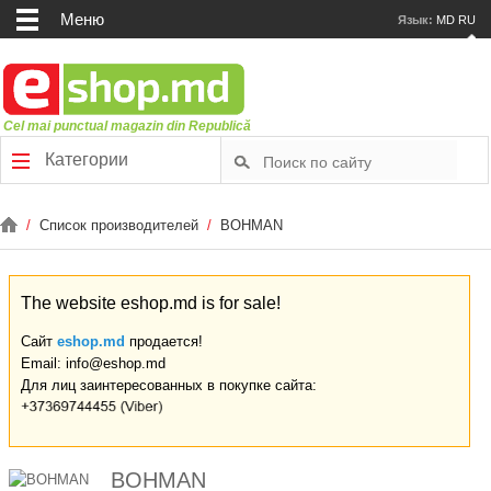
Меню
Язык:
MD
RU
Cel mai punctual magazin din Republică
Категории
/
Список производителей
/
BOHMAN
The website eshop.md is for sale!
Сайт
eshop.md
продается!
Email: info@eshop.md
Для лиц заинтересованных в покупке сайта:
BOHMAN