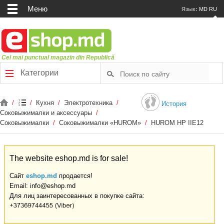
Меню
Язык:
MD
RU
Cel mai punctual magazin din Republică
Категории
/
/
Кухня
/
Электротехника
/
История
Соковыжималки и аксессуары
/
Соковыжималки
/
Соковыжималки «HUROM»
/
HUROM HP IIE12
The website eshop.md is for sale!
Сайт
eshop.md
продается!
Email: info@eshop.md
Для лиц заинтересованных в покупке сайта: