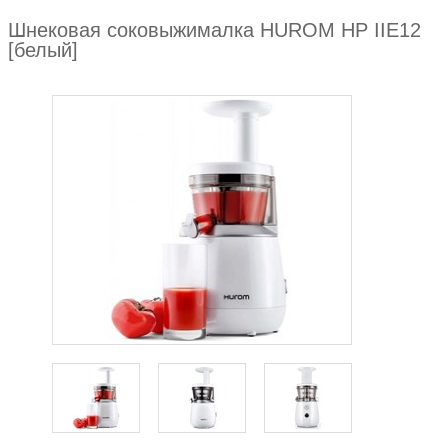
Шнековая соковыжималка HUROM HP IIE12
[белый]
zoom