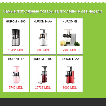
Самые популярные товары за последние две недели
HUROM H-200
HUROM H-AA
HUROM GI
13434 MDL
8000 MDL
9905 MDL
HUROM HP
HUROM H-100
HUROM H-AA
7740 MDL
10737 MDL
8000 MDL