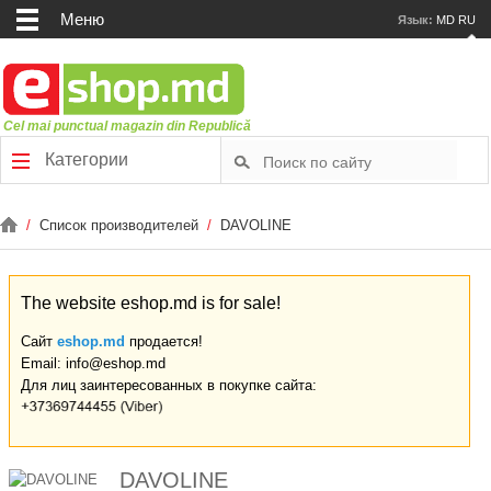
Меню
Язык:
MD
RU
Cel mai punctual magazin din Republică
Категории
/
Список производителей
/
DAVOLINE
The website eshop.md is for sale!
Сайт
eshop.md
продается!
Email: info@eshop.md
Для лиц заинтересованных в покупке сайта:
DAVOLINE