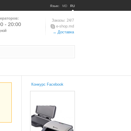
Язык:
MD
RU
ераторов:
Заказы: 24/7
0 - 20:00
e-shop.md
дной
→ Доставка
Конкурс Facebook