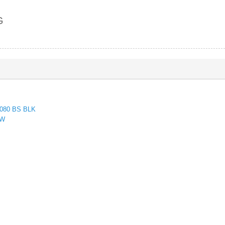
G
6080 BS BLK
RW