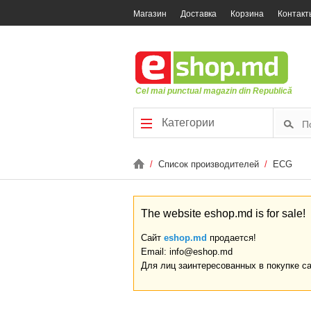
Магазин
Доставка
Корзина
Контакт
Cel mai punctual magazin din Republică
Категории
/
Список производителей
/
ECG
The website eshop.md is for sale!
Сайт
eshop.md
продается!
Email: info@eshop.md
Для лиц заинтересованных в покупке с