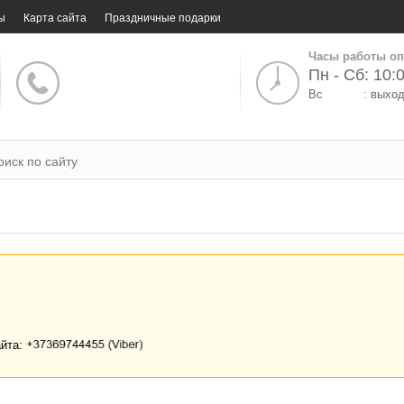
ы
Карта сайта
Праздничные подарки
Часы работы оп
Пн - Сб: 10:0
Вс
: выхо
айта: