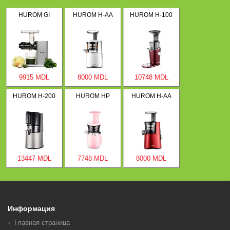
HUROM GI
HUROM H-AA
HUROM H-100
9915 MDL
8000 MDL
10748 MDL
HUROM H-200
HUROM HP
HUROM H-AA
13447 MDL
7748 MDL
8000 MDL
Информация
Главная страница