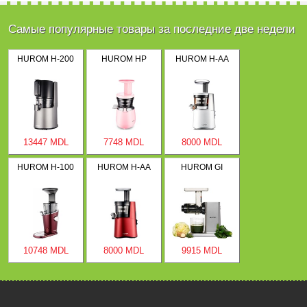
Самые популярные товары за последние две недели
HUROM H-200
HUROM HP
HUROM H-AA
13447 MDL
7748 MDL
8000 MDL
HUROM H-100
HUROM H-AA
HUROM GI
10748 MDL
8000 MDL
9915 MDL