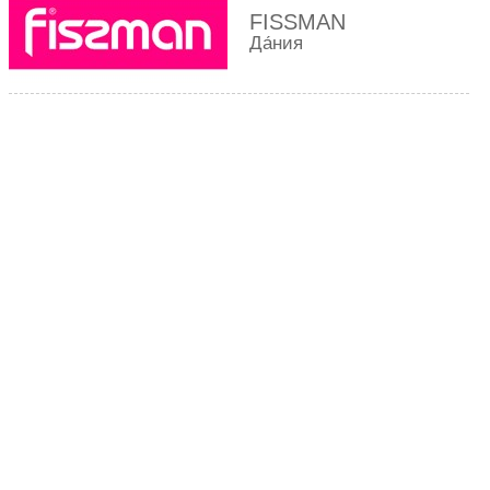
FISSMAN
Да́ния