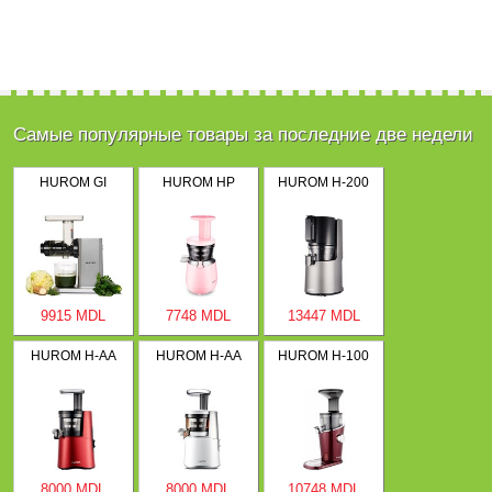
Самые популярные товары за последние две недели
HUROM GI
HUROM HP
HUROM H-200
9915 MDL
7748 MDL
13447 MDL
HUROM H-AA
HUROM H-AA
HUROM H-100
8000 MDL
8000 MDL
10748 MDL