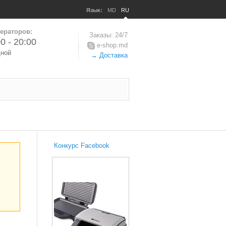
Язык:
MD
RU
ераторов:
Заказы: 24/7
0 - 20:00
e-shop.md
дной
→ Доставка
Конкурс Facebook