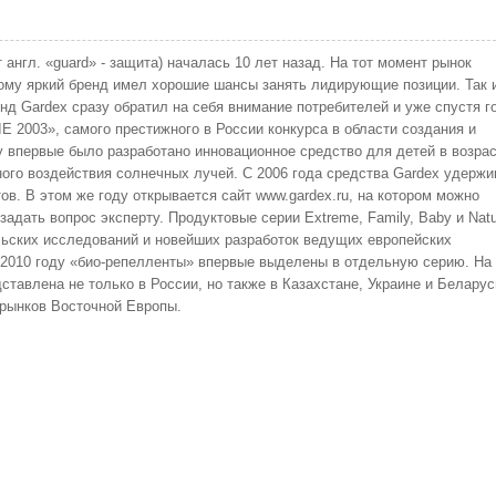
 англ. «guard» - защита) началась 10 лет назад. На тот момент рынок
ому яркий бренд имел хорошие шансы занять лидирующие позиции. Так 
нд Gardex сразу обратил на себя внимание потребителей и уже спустя г
E 2003», самого престижного в России конкурса в области создания и
у впервые было разработано инновационное средство для детей в возрас
ного воздействия солнечных лучей. С 2006 года средства Gardex удерж
в. В этом же году открывается сайт www.gardex.ru, на котором можно
адать вопрос эксперту. Продуктовые серии Extreme, Family, Baby и Natu
льских исследований и новейших разработок ведущих европейских
 2010 году «био-репелленты» впервые выделены в отдельную серию. На
тавлена не только в России, но также в Казахстане, Украине и Беларус
 рынков Восточной Европы.