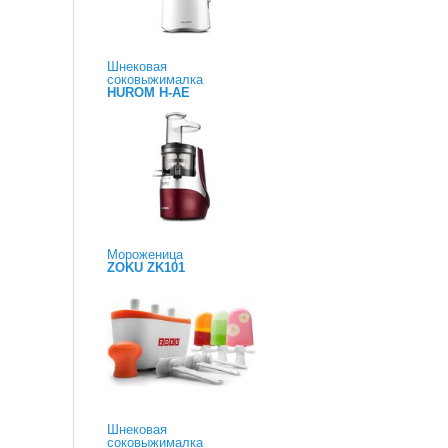
Шнековая
соковыжималка
HUROM H-AE
Мороженица
ZOKU ZK101
Шнековая
соковыжималка