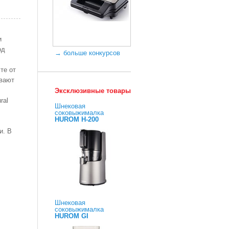
и
од
→ больше конкурсов
те от
ивают
Эксклюзивные товары
ral
Шнековая
соковыжималка
HUROM H-200
и. В
Шнековая
соковыжималка
HUROM GI