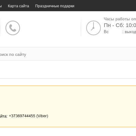
ы
Карта сайта
Праздничные подарки
Часы работы оп
Пн - Сб: 10:0
Вс
: выхо
айта: