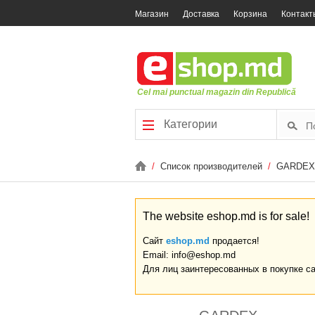
Магазин
Доставка
Корзина
Контакт
Cel mai punctual magazin din Republică
Категории
/
Список производителей
/
GARDEX
The website eshop.md is for sale!
Сайт
eshop.md
продается!
Email: info@eshop.md
Для лиц заинтересованных в покупке с