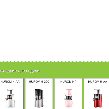
оследние две недели
HUROM H-AA
HUROM H-200
HUROM HP
HUROM H-AA