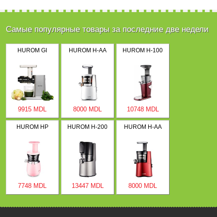
Самые популярные товары за последние две недели
HUROM GI
HUROM H-AA
HUROM H-100
9915 MDL
8000 MDL
10748 MDL
HUROM HP
HUROM H-200
HUROM H-AA
7748 MDL
13447 MDL
8000 MDL