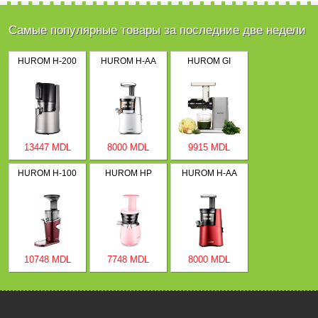
Самые популярные товары за последние две недели
HUROM H-200
HUROM H-AA
HUROM GI
13447 MDL
8000 MDL
9915 MDL
HUROM H-100
HUROM HP
HUROM H-AA
10748 MDL
7748 MDL
8000 MDL