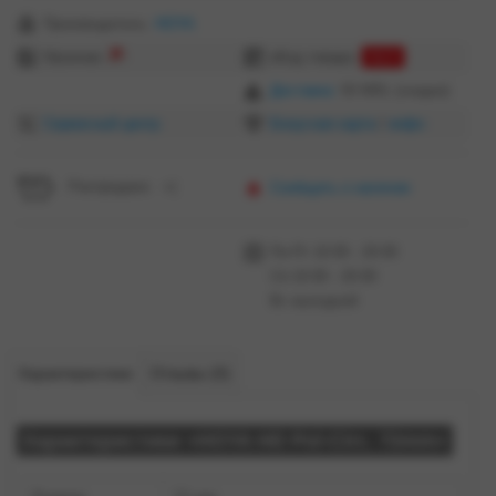
Производитель:
HOYA
Наличие:
еКод товара:
5623
Доставка:
50 MDL (скидки)
Сервисный центр
Бонусная карта
/
инфо
Распродано =(
Сообщить о наличии
Пн-Пт 10:00 - 20:00
Сб 10:00 - 20:00
Вс выходной
Характеристики
Отзывы (0)
Характеристики «HOYA HD Pol-Circ. 72mm»