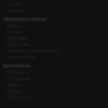
Контакты
Карта сайта
Обслуживание клиентов
Доставка
Гарантия
Прием заказа
Возврат товара
Условия оплаты и поставки товаров
Сервисные центры
Дополнительно
Производители
Рекомендуемые
Новинки
Конкурсы
Полезные статьи