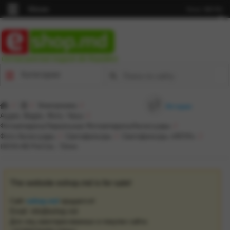
Меню
Язык:
MD
RU
Cel mai punctual magazin din Republică
Категории
/
/
Электроника
/
История
Аудио, Видео, Фото, Часы
/
Фотоаппараты/Зеркальные Фотоаппараты/Аксессуары
/
Фото Аксессуары
/
Светофильтры
/
Светофильтры «HOYA»
/
HOYA HD Pol-Circ. 72mm
The website eshop.md is for sale!
Сайт
eshop.md
продается!
Email: info@eshop.md
Для лиц заинтересованных в покупке сайта: