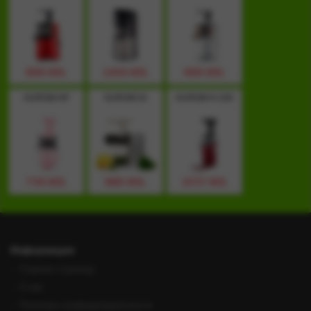
8000 MDL
13434 MDL
8000 MDL
HUROM HP
HUROM GI
HUROM H-100
7740 MDL
9905 MDL
10737 MDL
Информация
Главная страница
О нас
Политика конфиденциальности