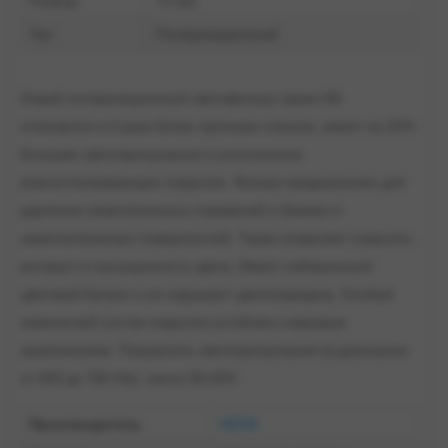
Размер
72 мм
Тип
Поляризационный
Новый поляризационный светофильтр серии HD
отличается в 4 раза более прочным стеклом, имеет на 25%
большее светопропускание и уплотненное
влагоотталкивающее покрытие. Фильтр предназначен для
удаления нежелательных отражений и бликов от
неметаллических поверхностей. Также позволяет повысить
контраст и насыщенность цвета. Имеет нейтральный
цветовой баланс и не нарушает цветопередачу. Особый
химический состав покрытия устойчив к жировым
загрязнениям. Показатель светопропускания (в диапазоне
от 400 до 700 Нм): около 99,35%
Производитель
HOYA