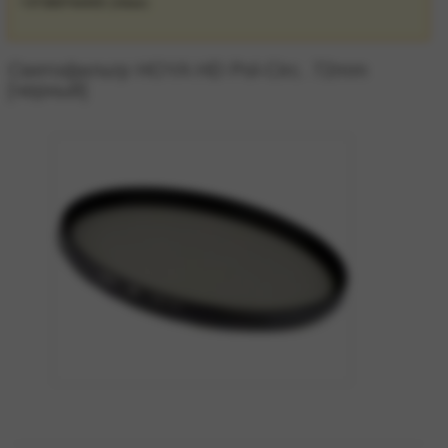
Светофильтр HOYA HD Pol-Circ. 72mm
[черный]
zoom