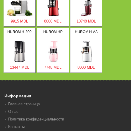
9915 MDL
8000 MDL
10748 MDL
HUROM H-200
HUROM HP
HUROM H-AA
13447 MDL
7748 MDL
8000 MDL
Информация
Главная страница
О нас
Политика конфиденциальности
Контакты