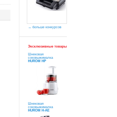
→ больше конкурсов
Эксклюзивные товары
Шнековая
соковыжималка
HUROM HP
Шнековая
соковыжималка
HUROM H-AE