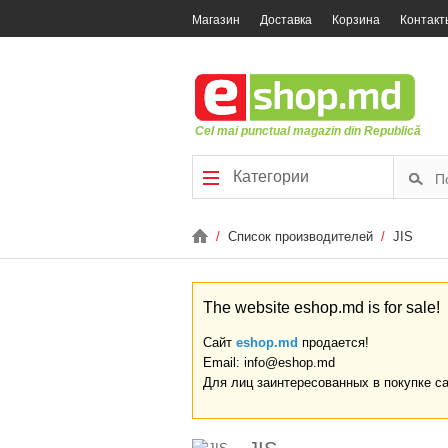
Магазин
Доставка
Корзина
Контакт
Cel mai punctual magazin din Republică
Категории
/
Список производителей
/
JIS
The website eshop.md is for sale!
Сайт
eshop.md
продается!
Email: info@eshop.md
Для лиц заинтересованных в покупке с