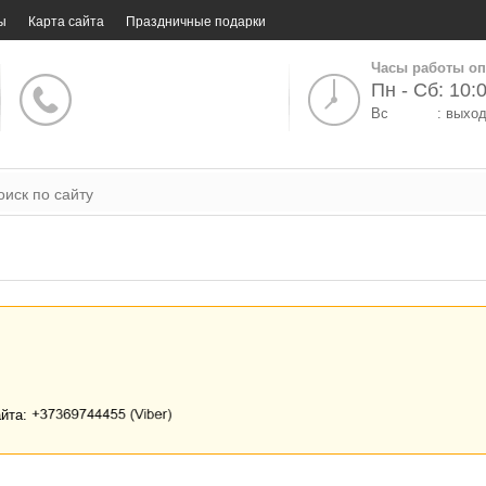
ы
Карта сайта
Праздничные подарки
Часы работы оп
Пн - Сб: 10:0
Вс
: выхо
айта: