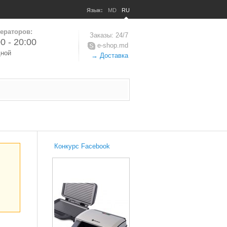
Язык:
MD
RU
ераторов:
Заказы: 24/7
0 - 20:00
e-shop.md
дной
→ Доставка
Конкурс Facebook