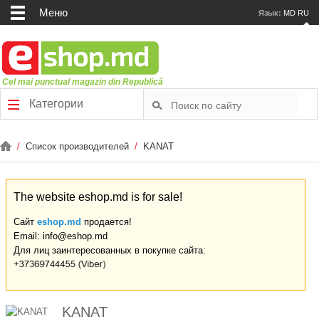
Меню
Язык:
MD
RU
Cel mai punctual magazin din Republică
Категории
/
Список производителей
/
KANAT
The website eshop.md is for sale!
Сайт
eshop.md
продается!
Email: info@eshop.md
Для лиц заинтересованных в покупке сайта:
KANAT