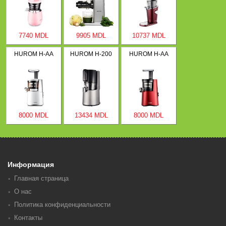
7740 MDL
9905 MDL
10737 MDL
HUROM H-AA
HUROM H-200
HUROM H-AA
8000 MDL
13434 MDL
8000 MDL
Информация
Главная страница
О нас
Политика конфиденциальности
Контакты