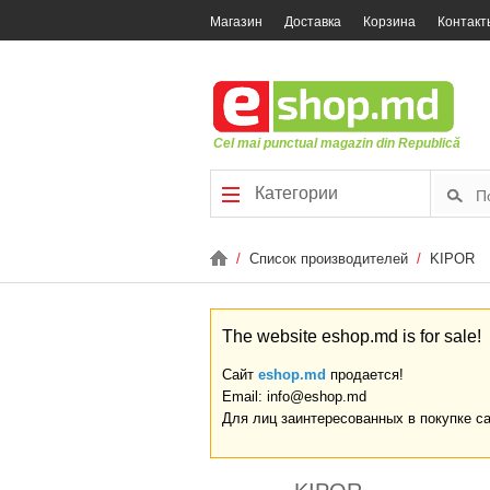
Магазин
Доставка
Корзина
Контакт
Cel mai punctual magazin din Republică
Категории
/
Список производителей
/
KIPOR
The website eshop.md is for sale!
Сайт
eshop.md
продается!
Email: info@eshop.md
Для лиц заинтересованных в покупке с