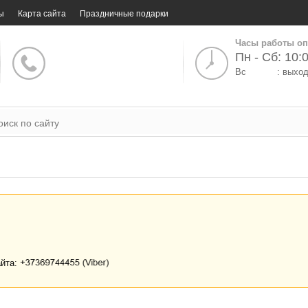
ы
Карта сайта
Праздничные подарки
Часы работы оп
Пн - Сб: 10:0
Вс
: выхо
айта: