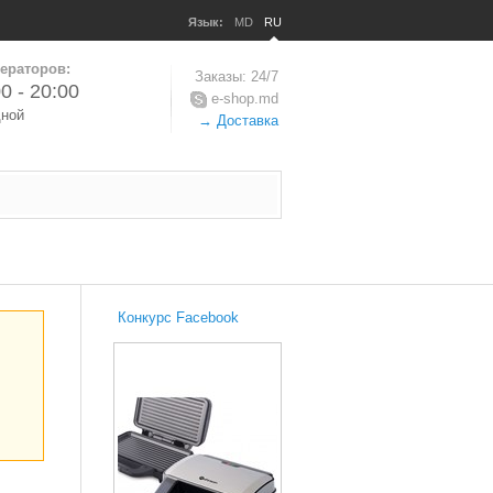
Язык:
MD
RU
ераторов:
Заказы: 24/7
0 - 20:00
e-shop.md
дной
→ Доставка
Конкурс Facebook