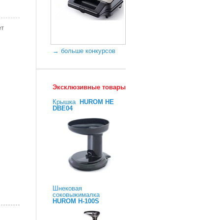
ет
→ больше конкурсов
Эксклюзивные товары
Крышка
HUROM HE
DBE04
Шнековая
соковыжималка
HUROM H-100S