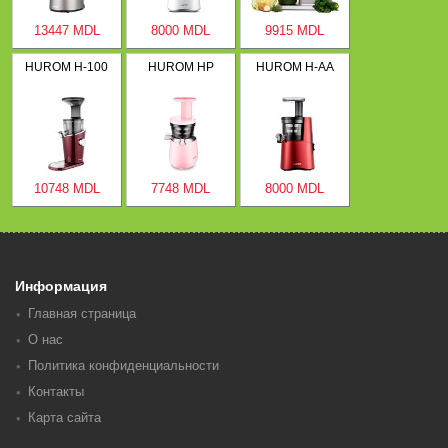
13447 MDL
8000 MDL
9915 MDL
HUROM H-100
HUROM HP
HUROM H-AA
10748 MDL
7748 MDL
8000 MDL
Информация
Главная страница
О нас
Политика конфиденциальности
Контакты
Карта сайта