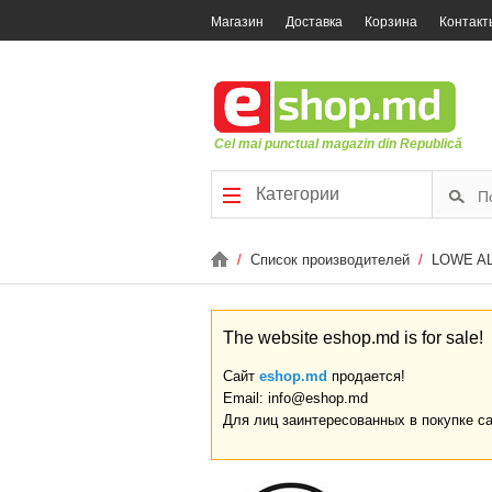
Магазин
Доставка
Корзина
Контакт
Cel mai punctual magazin din Republică
Категории
/
Список производителей
/
LOWE A
The website eshop.md is for sale!
Сайт
eshop.md
продается!
Email: info@eshop.md
Для лиц заинтересованных в покупке с