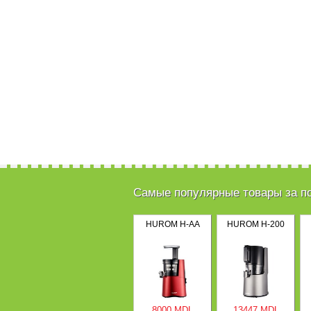
Самые популярные товары за п
HUROM H-AA
HUROM H-200
8000 MDL
13447 MDL