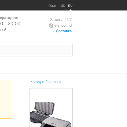
Язык:
MD
RU
ераторов:
Заказы: 24/7
0 - 20:00
e-shop.md
дной
→ Доставка
Конкурс Facebook