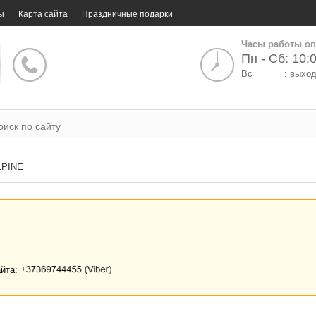
ы
Карта сайта
Праздничные подарки
Часы работы оп
Пн - Сб: 10:0
Вс
: выхо
LPINE
айта: