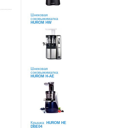
Шнековая
соковыжималка
HUROM HW
Шнековая
соковыжималка
HUROM H-AE
Крышка
HUROM HE
DBE04