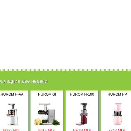
оследние две недели
HUROM H-AA
HUROM GI
HUROM H-100
HUROM HP
8000 MDL
9915 MDL
10748 MDL
7748 MDL