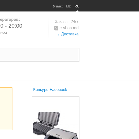
Язык:
MD
RU
ераторов:
Заказы: 24/7
0 - 20:00
e-shop.md
дной
→ Доставка
Конкурс Facebook