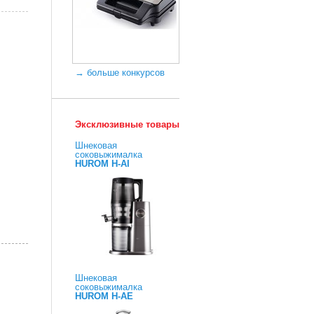
→ больше конкурсов
Эксклюзивные товары
Шнековая
соковыжималка
HUROM H-AI
Шнековая
соковыжималка
HUROM H-AE