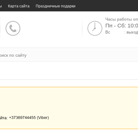
ы
Карта сайта
Праздничные подарки
Часы работы оп
Пн - Сб: 10:0
Вс
: выхо
айта: