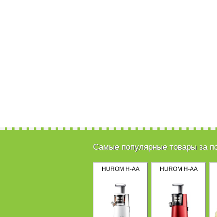
Самые популярные товары за п
HUROM H-AA
HUROM H-AA