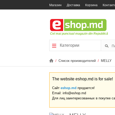
Магазин
Доставка
Корзина
Контакт
Cel mai punctual magazin din Republică
Категории
/
Список производителей
/
MELLY
The website eshop.md is for sale!
Сайт
eshop.md
продается!
Email: info@eshop.md
Для лиц заинтересованных в покупке с