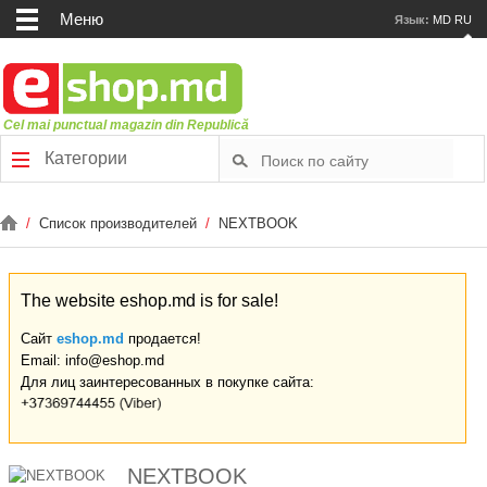
Меню
Язык:
MD
RU
Cel mai punctual magazin din Republică
Категории
/
Список производителей
/
NEXTBOOK
The website eshop.md is for sale!
Сайт
eshop.md
продается!
Email: info@eshop.md
Для лиц заинтересованных в покупке сайта:
NEXTBOOK