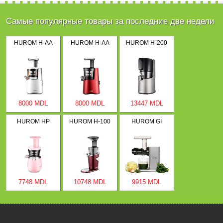
Самые популярные товары за последние две недели
HUROM H-AA
HUROM H-AA
HUROM H-200
8000 MDL
8000 MDL
13447 MDL
HUROM HP
HUROM H-100
HUROM GI
7748 MDL
10748 MDL
9915 MDL