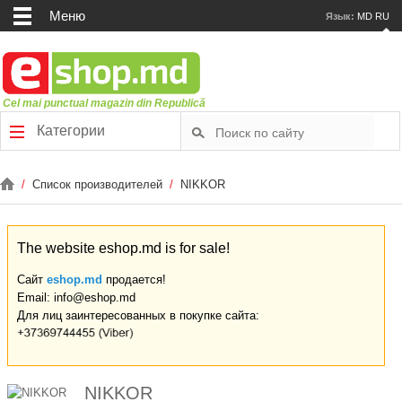
Меню
Язык:
MD
RU
Cel mai punctual magazin din Republică
Категории
/
Список производителей
/
NIKKOR
The website eshop.md is for sale!
Сайт
eshop.md
продается!
Email: info@eshop.md
Для лиц заинтересованных в покупке сайта:
NIKKOR