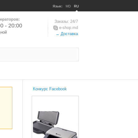
Язык:
MD
RU
ераторов:
Заказы: 24/7
0 - 20:00
e-shop.md
дной
→ Доставка
Конкурс Facebook