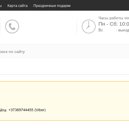
ы
Карта сайта
Праздничные подарки
Часы работы оп
Пн - Сб: 10:0
Вс
: выхо
айта: