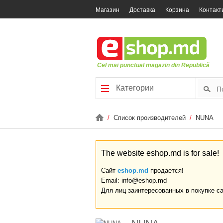
Магазин
Доставка
Корзина
Контакт
Cel mai punctual magazin din Republică
Категории
/
Список производителей
/
NUNA
The website eshop.md is for sale!
Сайт
eshop.md
продается!
Email: info@eshop.md
Для лиц заинтересованных в покупке с