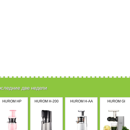
оследние две недели
HUROM HP
HUROM H-200
HUROM H-AA
HUROM GI