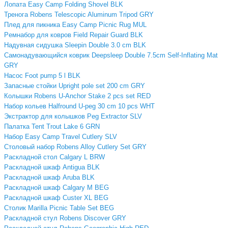
Лопата Easy Camp Folding Shovel BLK
Тренога Robens Telescopic Aluminum Tripod GRY
Плед для пикника Easy Camp Picnic Rug MUL
Pемнабор для ковров Field Repair Guard BLK
Надувная сидушка Sleepin Double 3.0 cm BLK
Самонадувающийся коврик Deepsleep Double 7.5cm Self-Inflating Mat
GRY
Насос Foot pump 5 l BLK
Запасные стойки Upright pole set 200 cm GRY
Колышки Robens U-Anchor Stake 2 pcs set RED
Набор кольев Halfround U-peg 30 cm 10 pcs WHT
Экстрактор для колышков Peg Extractor SLV
Палатка Tent Trout Lake 6 GRN
Набор Easy Camp Travel Cutlery SLV
Столовый набор Robens Alloy Cutlery Set GRY
Раскладной стол Calgary L BRW
Раскладной шкаф Antigua BLK
Раскладной шкаф Aruba BLK
Раскладной шкаф Calgary M BEG
Раскладной шкаф Custer XL BEG
Столик Marilla Picnic Table Set BEG
Раскладной стул Robens Discover GRY