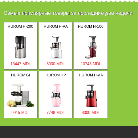
Самые популярные товары за последние две недели
HUROM H-200
HUROM H-AA
HUROM H-100
13447 MDL
8000 MDL
10748 MDL
HUROM GI
HUROM HP
HUROM H-AA
9915 MDL
7748 MDL
8000 MDL